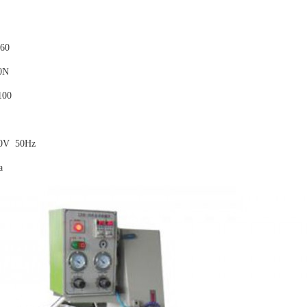
60
0N
00
V 50Hz
a