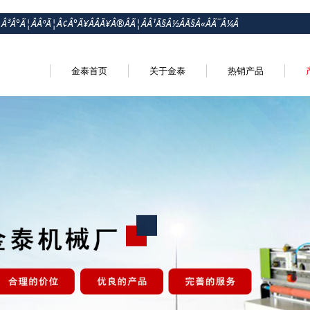
¦Â³Â°Ã¦ÂÂºÃ¦Â¢Â°Ã¥ÂÂÃ¥Â®ÂÃ¦ÂÂ¹Ã§Â½ÂÃ§Â«ÂÃ¯Â¼Â
金泰首页
关于金泰
热销产品