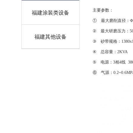
主要参数：
福建涂装类设备
① 最大磨削直径：Φ
② 最大研磨压力：5
福建其他设备
③ 砂带规格：1380x1
④ 总容量：2KVA
⑤ 电源：3相4线 380
⑥ 气源：0.2~0.6MP